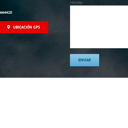
Mensaje
5664420
UBICACIÓN GPS