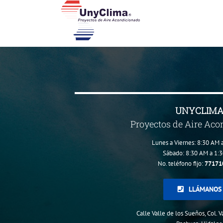
Skip
to
content
UNYCLIM
Proyectos de Aire Ac
Lunes a Viernes: 8:30 AM 
Sábado: 8:30 AM a 1:
No. teléfono fijo:
77171
LLÁMANOS
Calle Valle de los Sueños, Col. 