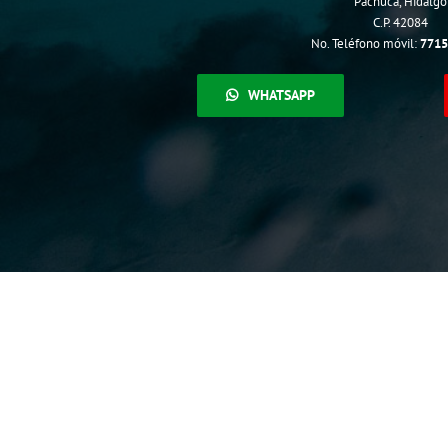
Pachuca, Hidalgo
C.P. 42084
No. Teléfono móvil:
771
WHATSAPP