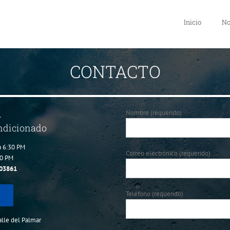
Inicio
No
CONTACTO
A
Nombre (requerido)
ondicionado
a 6:30 PM
Correo electrónico (requerido)
30 PM
03861
Teléfono (requerido)
Valle del Palmar